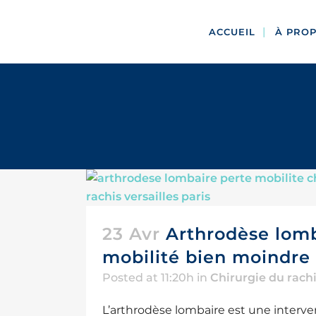
ACCUEIL
À PRO
23 Avr
Arthrodèse lomb
mobilité bien moindre 
Posted at 11:20h
in
Chirurgie du rach
L’arthrodèse lombaire est une interve