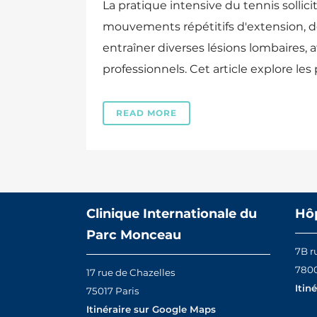
La pratique intensive du tennis sollici
mouvements répétitifs d'extension, de 
entraîner diverses lésions lombaires, 
professionnels. Cet article explore les 
READ MORE
Clinique Internationale du
Hôp
Parc Monceau
7B r
7800
17 rue de Chazelles
Itin
75017 Paris
Itinéraire sur Google Maps