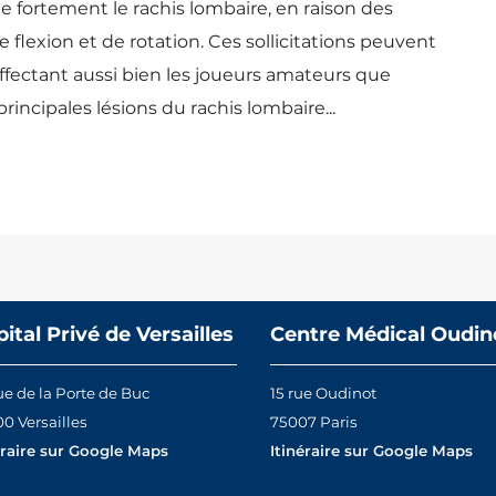
te fortement le rachis lombaire, en raison des
flexion et de rotation. Ces sollicitations peuvent
affectant aussi bien les joueurs amateurs que
principales lésions du rachis lombaire...
ital Privé de Versailles
Centre Médical Oudin
ue de la Porte de Buc
15 rue Oudinot
0 Versailles
75007 Paris
éraire sur Google Maps
Itinéraire sur Google Maps