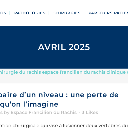
POS
PATHOLOGIES
CHIRURGIES
PARCOURS PATIE
AVRIL 2025
aire d’un niveau : une perte de
qu’on l’imagine
is
by
Espace Francilien du Rachis
3
Likes
ntion chirurgicale qui vise à fusionner deux vertèbres du