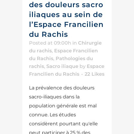
des douleurs sacro
iliaques au sein de
l’Espace Francilien
du Rachis
Posted at 09:00h
in
Chirurgie
du rachis
,
Espace Francilien
du Rachis
,
Pathologies du
rachis
,
Sacro iliaque
by
Espace
Francilien du Rachis
22
Likes
La prévalence des douleurs
sacro-iliaques dans la
population générale est mal
connue. Les études
considèrent pourtant qu'elle
peut participer à 25 % des