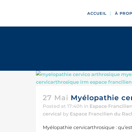
ACCUEIL
À PRO
27 Mai
Myélopathie cer
Posted at 17:40h
in
Espace Francilie
cervical
by
Espace Francilien du Rac
Myélopathie cervicarthrosique : qu’es