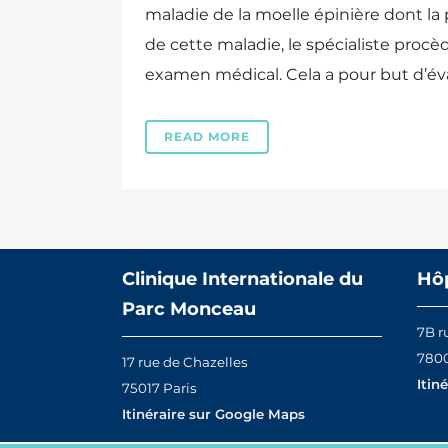
maladie de la moelle épinière dont la p
de cette maladie, le spécialiste proc
examen médical. Cela a pour but d’éval
READ MORE
Clinique Internationale du
Hôp
Parc Monceau
7B r
7800
17 rue de Chazelles
Itin
75017 Paris
Itinéraire sur Google Maps