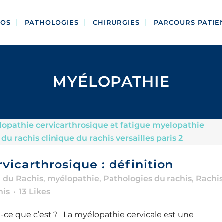
POS
PATHOLOGIES
CHIRURGIES
PARCOURS PATIE
MYÉLOPATHIE
vicarthrosique : définition
n du Rachis
,
myélopathie
,
Pathologies du rachis
,
Rachi
his
13
Likes
t-ce que c’est ? La myélopathie cervicale est une