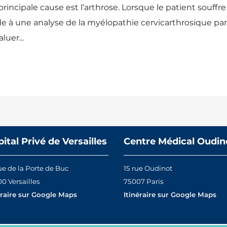
rincipale cause est l’arthrose. Lorsque le patient souffre
ède à une analyse de la myélopathie cervicarthrosique par
uer...
ital Privé de Versailles
Centre Médical Oudin
ue de la Porte de Buc
15 rue Oudinot
0 Versailles
75007 Paris
éraire sur Google Maps
Itinéraire sur Google Maps