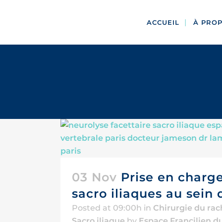
ACCUEIL
À PRO
03 Nov
Prise en charge
sacro iliaques au sein 
Posted at 09:00h
in
Chirurgie du rac
Sacro iliaque
by
Espace Francilien d