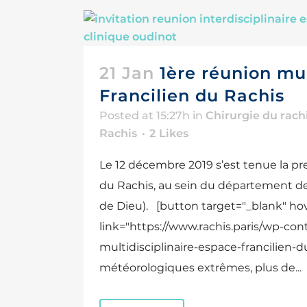
21 Jan
1ère réunion mul
Francilien du Rachis
Posted at 15:27h
in
Chirurgie du rach
Rachis
2
Likes
Le 12 décembre 2019 s’est tenue la pre
du Rachis, au sein du département de 
de Dieu). [button target="_blank" ho
link="https://www.rachis.paris/wp-con
multidisciplinaire-espace-francilien-d
météorologiques extrêmes, plus de...