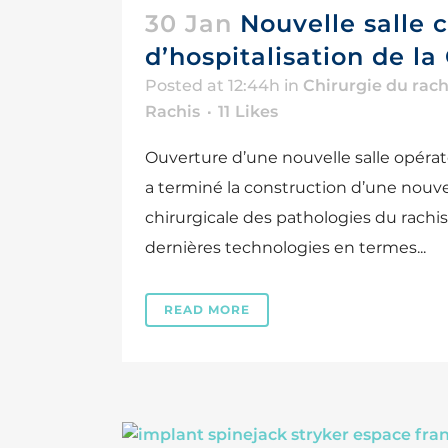
30 Jan
Nouvelle salle 
d’hospitalisation de l
Posted at 12:44h
in
Chirurgie du rach
Rachis
11
Likes
Ouverture d’une nouvelle salle opérat
a terminé la construction d’une nouvell
chirurgicale des pathologies du rachi
dernières technologies en termes...
READ MORE