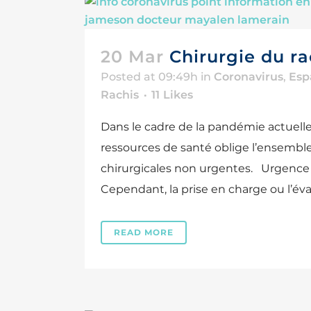
20 Mar
Chirurgie du ra
Posted at 09:49h
in
Coronavirus
,
Esp
Rachis
11
Likes
Dans le cadre de la pandémie actuelle
ressources de santé oblige l’ensemble
chirurgicales non urgentes. Urgence 
Cependant, la prise en charge ou l’éval
READ MORE