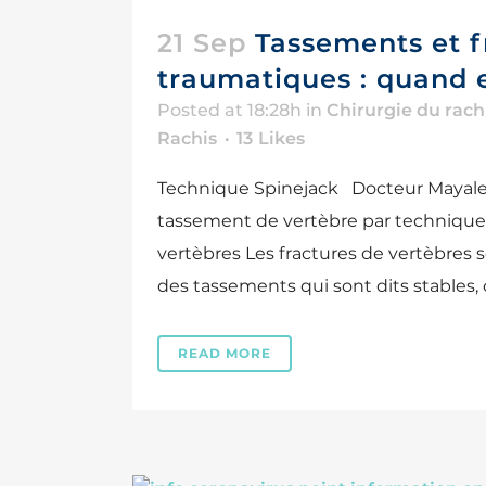
21 Sep
Tassements et f
traumatiques : quand 
Posted at 18:28h
in
Chirurgie du rach
Rachis
13
Likes
Technique Spinejack Docteur Mayale
tassement de vertèbre par technique 
vertèbres Les fractures de vertèbres s
des tassements qui sont dits stables, c
READ MORE