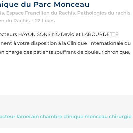
inique du Parc Monceau
is
,
Espace Francilien du Rachis
,
Pathologies du rachis
,
en du Rachis
22
Likes
es docteurs HAYON SONSINO David et LABOURDETTE
nnent à votre disposition à la Clinique Internationale du
en charge des patients souffrant de douleur chronique,