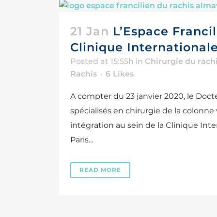
21 Jan
L’Espace Francil
Clinique Internationa
Posted at 15:55h
in
Chirurgie du rach
Rachis
6
Likes
A compter du 23 janvier 2020, le Doc
spécialisés en chirurgie de la colonne 
intégration au sein de la Clinique Int
Paris...
READ MORE