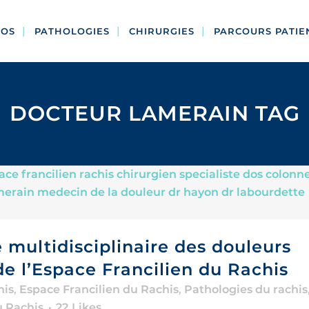
POS
PATHOLOGIES
CHIRURGIES
PARCOURS PATIE
DOCTEUR LAMERAIN TAG
 multidisciplinaire des douleurs
de l’Espace Francilien du Rachis
his
,
Espace Francilien du Rachis
,
Pathologies du rachis
u Rachis
22
Likes