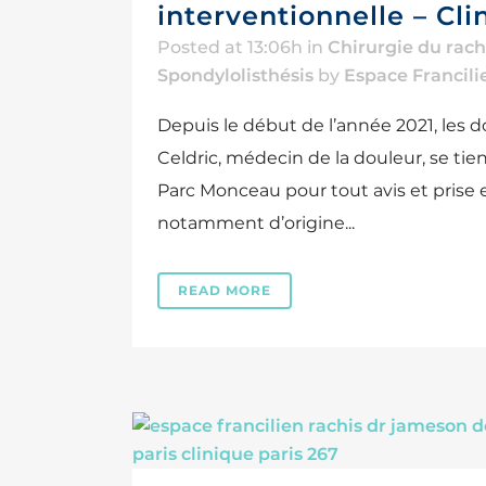
interventionnelle – Cl
Posted at 13:06h
in
Chirurgie du rach
Spondylolisthésis
by
Espace Francili
Depuis le début de l’année 2021, l
Celdric, médecin de la douleur, se tie
Parc Monceau pour tout avis et prise 
notamment d’origine...
READ MORE