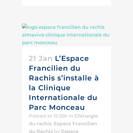
21 Jan
L’Espace
Francilien du
Rachis s’installe à
la Clinique
Internationale du
Parc Monceau
Posted at 15:55h
in
Chirurgie
du rachis
,
Espace Francilien
du Rachis
by
Espace