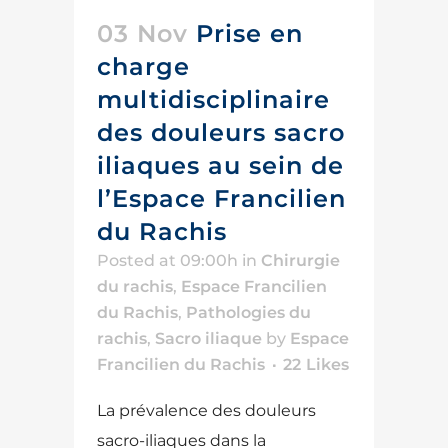
03 Nov
Prise en
charge
multidisciplinaire
des douleurs sacro
iliaques au sein de
l’Espace Francilien
du Rachis
Posted at 09:00h
in
Chirurgie
du rachis
,
Espace Francilien
du Rachis
,
Pathologies du
rachis
,
Sacro iliaque
by
Espace
Francilien du Rachis
22
Likes
La prévalence des douleurs
sacro-iliaques dans la